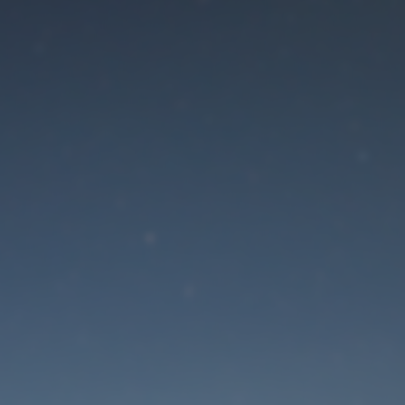
Der Wartungsmodus is
eingeschaltet
Die Website ist in Kürze wieder erreichbar
Passwort zurücksetzen