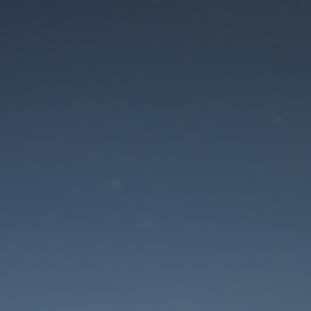
Der Wartungsmodus is
eingeschaltet
Die Website ist in Kürze wieder erreichbar
Passwort zurücksetzen