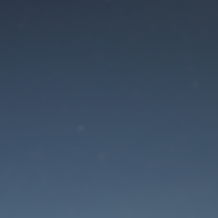
Der Wartungsmodus is
eingeschaltet
Die Website ist in Kürze wieder erreichbar
Passwort zurücksetzen