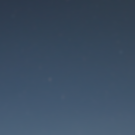
Der Wartungsmodus is
eingeschaltet
Die Website ist in Kürze wieder erreichbar
Passwort zurücksetzen