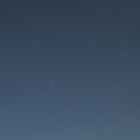
Der Wartungsmodus is
eingeschaltet
Die Website ist in Kürze wieder erreichbar
Passwort zurücksetzen