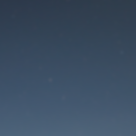
Der Wartungsmodus is
eingeschaltet
Die Website ist in Kürze wieder erreichbar
Passwort zurücksetzen