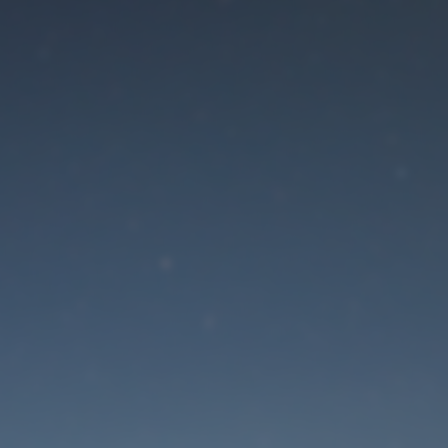
Der Wartungsmodus is
eingeschaltet
Die Website ist in Kürze wieder erreichbar
Passwort zurücksetzen