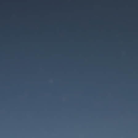
Der Wartungsmodus is
eingeschaltet
Die Website ist in Kürze wieder erreichbar
Passwort zurücksetzen