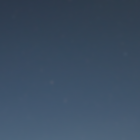
Der Wartungsmodus is
eingeschaltet
Die Website ist in Kürze wieder erreichbar
Passwort zurücksetzen