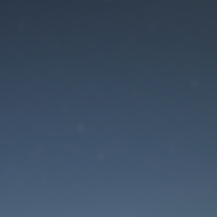
Der Wartungsmodus is
eingeschaltet
Die Website ist in Kürze wieder erreichbar
Passwort zurücksetzen