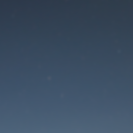
Der Wartungsmodus is
eingeschaltet
Die Website ist in Kürze wieder erreichbar
Passwort zurücksetzen