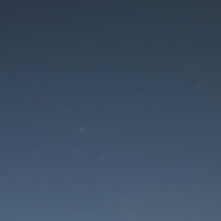
Der Wartungsmodus is
eingeschaltet
Die Website ist in Kürze wieder erreichbar
Passwort zurücksetzen