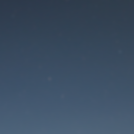
Der Wartungsmodus is
eingeschaltet
Die Website ist in Kürze wieder erreichbar
Passwort zurücksetzen