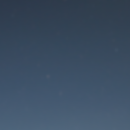
Der Wartungsmodus is
eingeschaltet
Die Website ist in Kürze wieder erreichbar
Passwort zurücksetzen