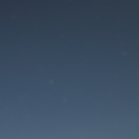
Der Wartungsmodus is
eingeschaltet
Die Website ist in Kürze wieder erreichbar
Passwort zurücksetzen