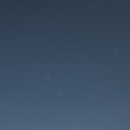
Der Wartungsmodus is
eingeschaltet
Die Website ist in Kürze wieder erreichbar
Passwort zurücksetzen