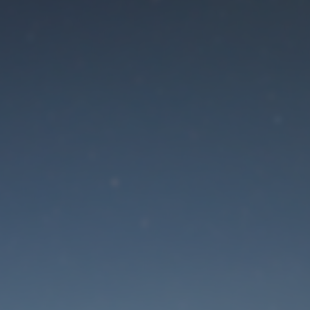
Der Wartungsmodus is
eingeschaltet
Die Website ist in Kürze wieder erreichbar
Passwort zurücksetzen