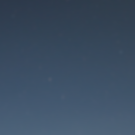
Der Wartungsmodus is
eingeschaltet
Die Website ist in Kürze wieder erreichbar
Passwort zurücksetzen