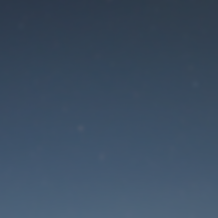
Der Wartungsmodus is
eingeschaltet
Die Website ist in Kürze wieder erreichbar
Passwort zurücksetzen