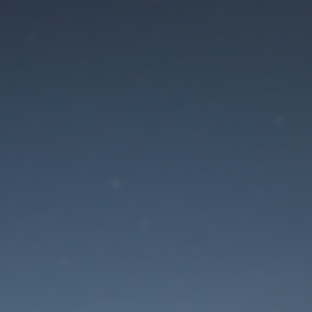
Der Wartungsmodus is
eingeschaltet
Die Website ist in Kürze wieder erreichbar
Passwort zurücksetzen