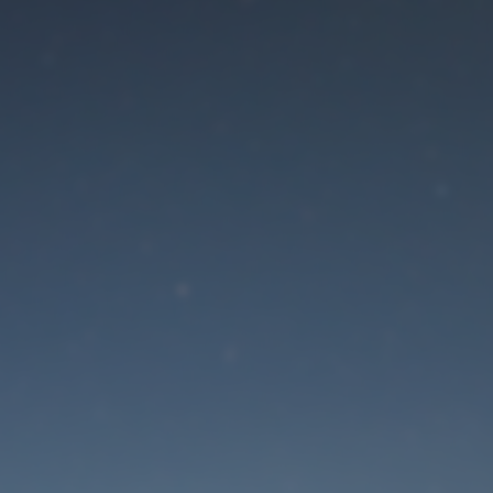
Der Wartungsmodus is
eingeschaltet
Die Website ist in Kürze wieder erreichbar
Passwort zurücksetzen