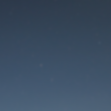
Der Wartungsmodus is
eingeschaltet
Die Website ist in Kürze wieder erreichbar
Passwort zurücksetzen