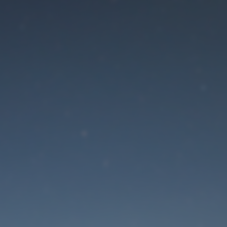
Der Wartungsmodus is
eingeschaltet
Die Website ist in Kürze wieder erreichbar
Passwort zurücksetzen