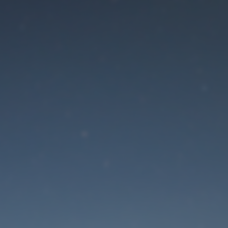
Der Wartungsmodus is
eingeschaltet
Die Website ist in Kürze wieder erreichbar
Passwort zurücksetzen