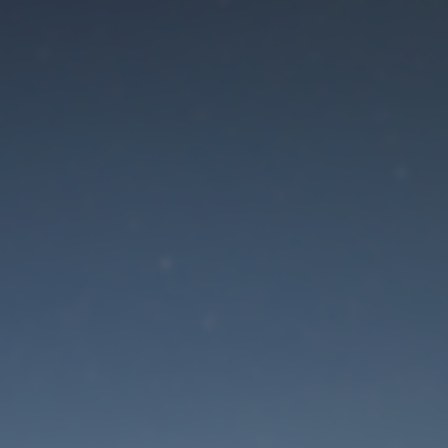
Der Wartungsmodus is
eingeschaltet
Die Website ist in Kürze wieder erreichbar
Passwort zurücksetzen