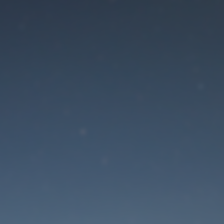
Der Wartungsmodus is
eingeschaltet
Die Website ist in Kürze wieder erreichbar
Passwort zurücksetzen