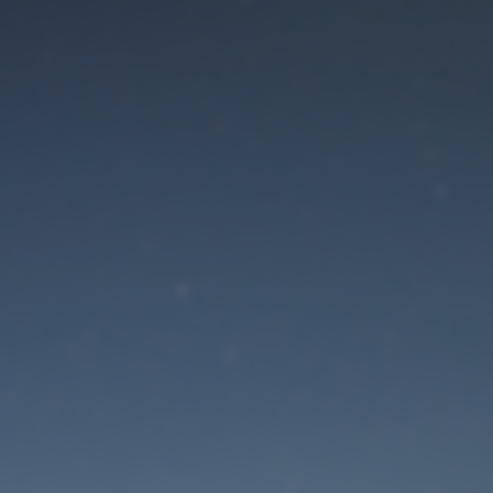
Der Wartungsmodus is
eingeschaltet
Die Website ist in Kürze wieder erreichbar
Passwort zurücksetzen