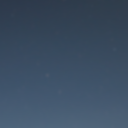
Der Wartungsmodus is
eingeschaltet
Die Website ist in Kürze wieder erreichbar
Passwort zurücksetzen