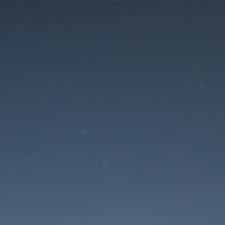
Der Wartungsmodus is
eingeschaltet
Die Website ist in Kürze wieder erreichbar
Passwort zurücksetzen