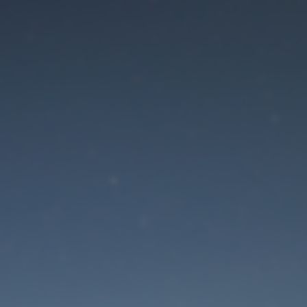
Der Wartungsmodus is
eingeschaltet
Die Website ist in Kürze wieder erreichbar
Passwort zurücksetzen