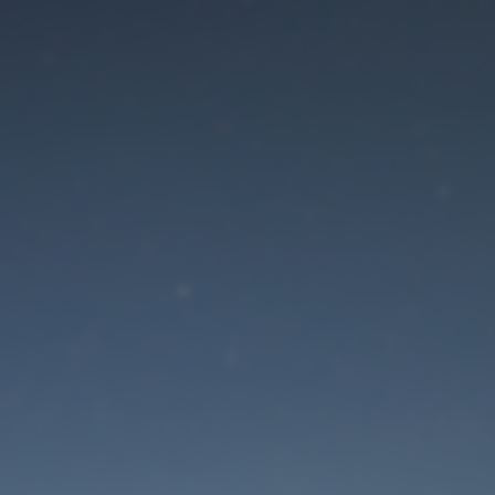
Der Wartungsmodus is
eingeschaltet
Die Website ist in Kürze wieder erreichbar
Passwort zurücksetzen