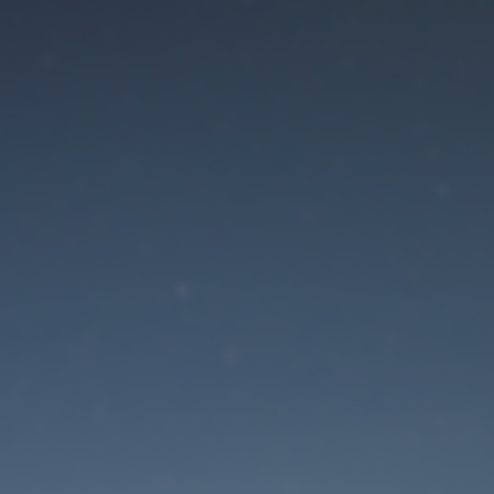
Der Wartungsmodus is
eingeschaltet
Die Website ist in Kürze wieder erreichbar
Passwort zurücksetzen