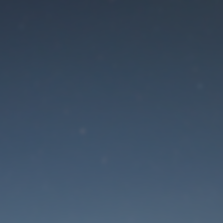
Der Wartungsmodus is
eingeschaltet
Die Website ist in Kürze wieder erreichbar
Passwort zurücksetzen