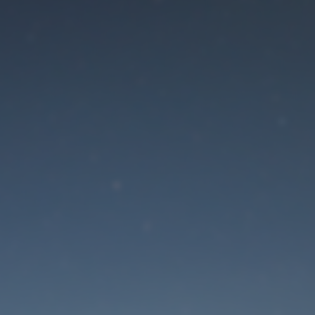
Der Wartungsmodus is
eingeschaltet
Die Website ist in Kürze wieder erreichbar
Passwort zurücksetzen