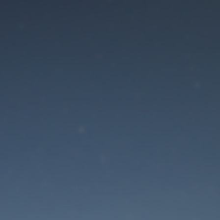
Der Wartungsmodus is
eingeschaltet
Die Website ist in Kürze wieder erreichbar
Passwort zurücksetzen