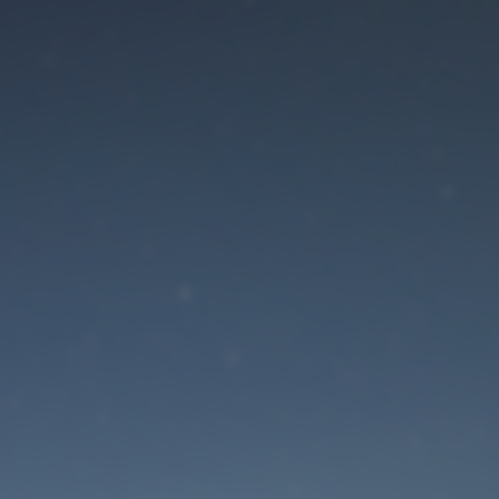
Der Wartungsmodus is
eingeschaltet
Die Website ist in Kürze wieder erreichbar
Passwort zurücksetzen