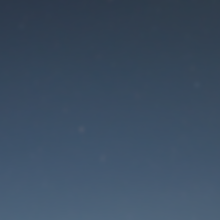
Der Wartungsmodus is
eingeschaltet
Die Website ist in Kürze wieder erreichbar
Passwort zurücksetzen