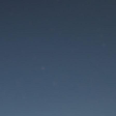
Der Wartungsmodus is
eingeschaltet
Die Website ist in Kürze wieder erreichbar
Passwort zurücksetzen