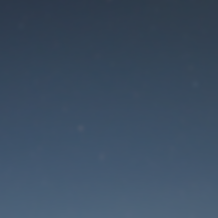
Der Wartungsmodus is
eingeschaltet
Die Website ist in Kürze wieder erreichbar
Passwort zurücksetzen