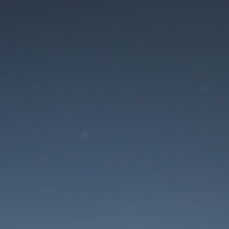
Der Wartungsmodus is
eingeschaltet
Die Website ist in Kürze wieder erreichbar
Passwort zurücksetzen