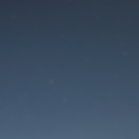
Der Wartungsmodus is
eingeschaltet
Die Website ist in Kürze wieder erreichbar
Passwort zurücksetzen