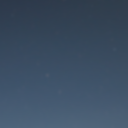
Der Wartungsmodus is
eingeschaltet
Die Website ist in Kürze wieder erreichbar
Passwort zurücksetzen