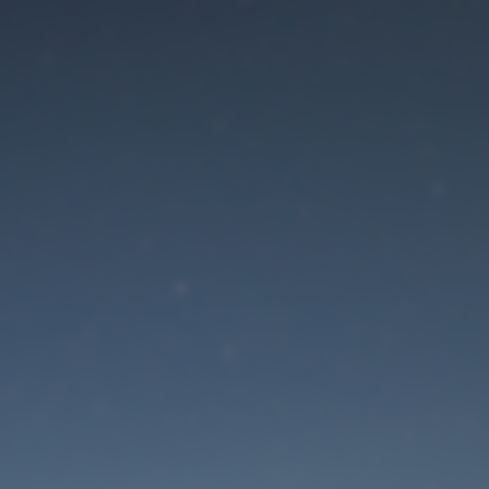
Der Wartungsmodus is
eingeschaltet
Die Website ist in Kürze wieder erreichbar
Passwort zurücksetzen