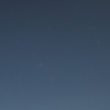
Der Wartungsmodus is
eingeschaltet
Die Website ist in Kürze wieder erreichbar
Passwort zurücksetzen