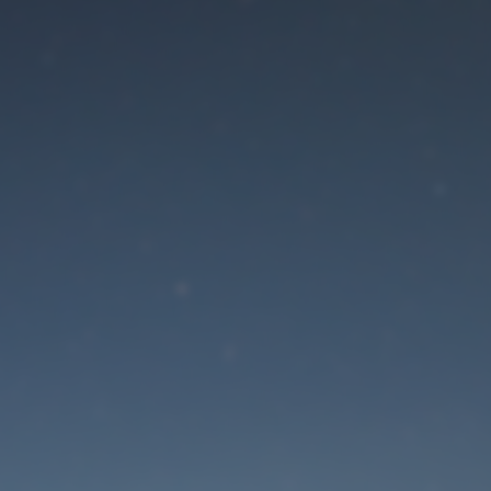
Der Wartungsmodus is
eingeschaltet
Die Website ist in Kürze wieder erreichbar
Passwort zurücksetzen