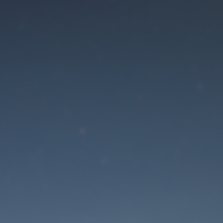
Der Wartungsmodus is
eingeschaltet
Die Website ist in Kürze wieder erreichbar
Passwort zurücksetzen