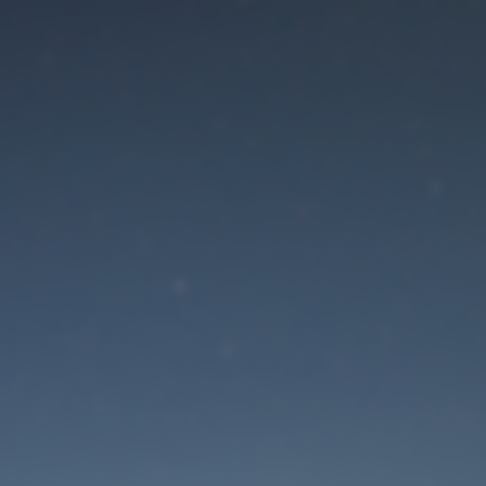
Der Wartungsmodus is
eingeschaltet
Die Website ist in Kürze wieder erreichbar
Passwort zurücksetzen