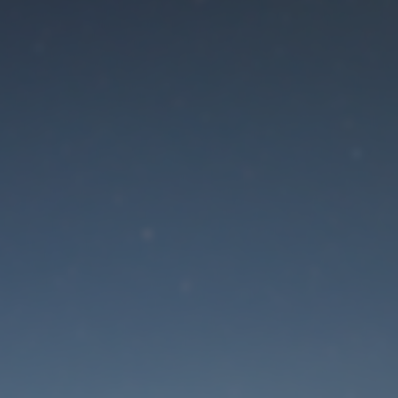
Der Wartungsmodus is
eingeschaltet
Die Website ist in Kürze wieder erreichbar
Passwort zurücksetzen