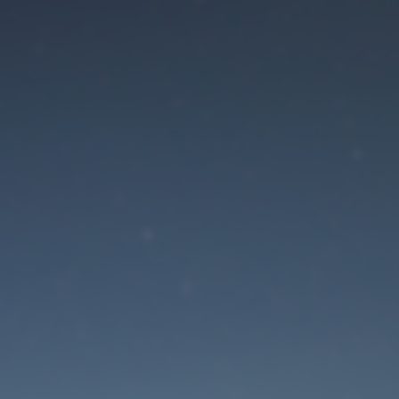
Der Wartungsmodus is
eingeschaltet
Die Website ist in Kürze wieder erreichbar
Passwort zurücksetzen