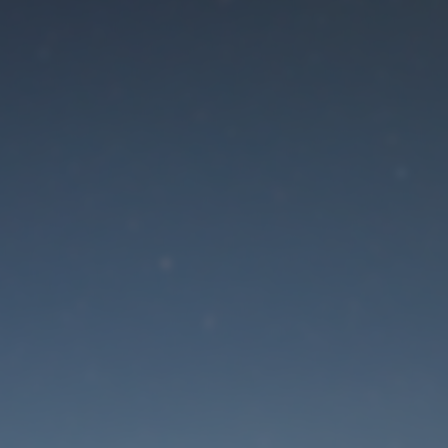
Der Wartungsmodus is
eingeschaltet
Die Website ist in Kürze wieder erreichbar
Passwort zurücksetzen